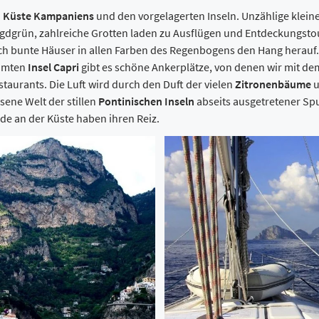
 Küste Kampaniens
und den vorgelagerten Inseln. Unzählige klei
rün, zahlreiche Grotten laden zu Ausflügen und Entdeckungstoure
sich bunte Häuser in allen Farben des Regenbogens den Hang herauf.
ühmten
Insel Capri
gibt es schöne Ankerplätze, von denen wir mit de
aurants. Die Luft wird durch den Duft der vielen
Zitronenbäume
u
ene Welt der stillen
Pontinischen Inseln
abseits ausgetretener Sp
de an der Küste haben ihren Reiz.