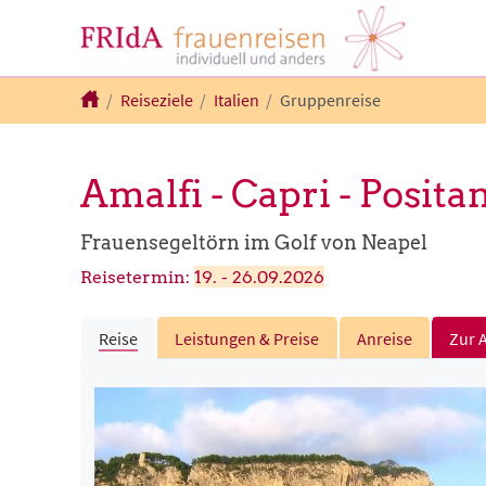
Zum Hauptinhalt springen
Sie sind hier:
Startseite
Reiseziele
Italien
Gruppenreise
Amalfi - Capri - Posita
Frauensegeltörn im Golf von Neapel
Reisetermin:
19. - 26.09.2026
Reise
Leistungen & Preise
Anreise
Zur 