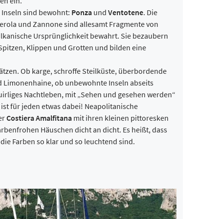
en ein.
 Inseln sind bewohnt:
Ponza
und
Ventotene
. Die
lmerola und Zannone sind allesamt Fragmente von
lkanische Ursprünglichkeit bewahrt. Sie bezaubern
Spitzen, Klippen und Grotten und bilden eine
tzen. Ob karge, schroffe Steilküste, überbordende
Limonenhaine, ob unbewohnte Inseln abseits
quirliges Nachtleben, mit „Sehen und gesehen werden“
 ist für jeden etwas dabei! Neapolitanische
er
Costiera Amalfitana
mit ihren kleinen pittoresken
rbenfrohen Häuschen dicht an dicht. Es heißt, dass
die Farben so klar und so leuchtend sind.